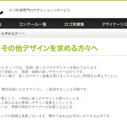
ロゴ作成専門のデザインコンペサービス
ンを求める方々へ
ベレネッツでは、全国に多くのプロデザイナーを抱えております。
経て登録した、実績・経験の多いデザイナーばかりです。
デザイン物で、多くのデザイン提案を受けるシステムのご利用をお考えでしたら、
。
、弊社仕様にカスタマイズし、ご提供することも可能です。
ン案として、一時的に多くのデザインを募りたいとき。
もと頼まれるお客様へデザイン提案をしたいとき。
ないが、実務で時折デザイナーが必要になるとき。
シングの実績も多数ございます、弊社であればお手伝いができるはずです。