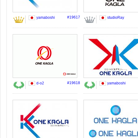
#19617
yamaboshi
studioRay
#19618
d-o2
yamaboshi