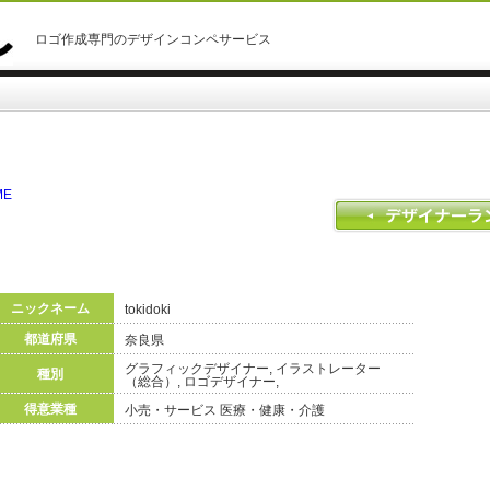
ロゴ作成専門のデザインコンペサービス
ME
ニックネーム
tokidoki
都道府県
奈良県
グラフィックデザイナー, イラストレーター
種別
（総合）, ロゴデザイナー,
得意業種
小売・サービス 医療・健康・介護