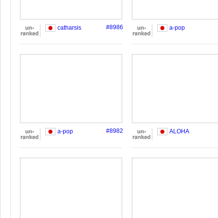
#8986
catharsis
a-pop
#8982
a-pop
ALOHA