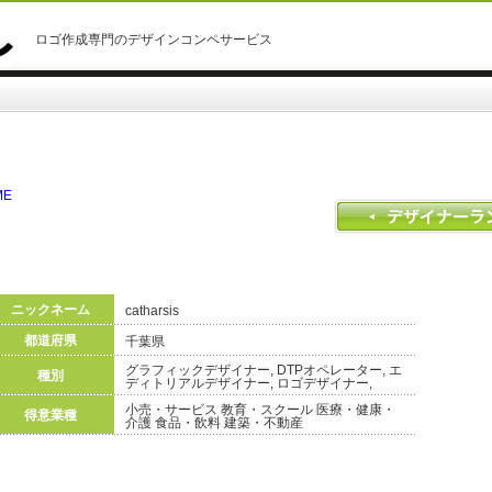
ロゴ作成専門のデザインコンペサービス
ME
ニックネーム
catharsis
都道府県
千葉県
グラフィックデザイナー, DTPオペレーター, エ
種別
ディトリアルデザイナー, ロゴデザイナー,
小売・サービス 教育・スクール 医療・健康・
得意業種
介護 食品・飲料 建築・不動産