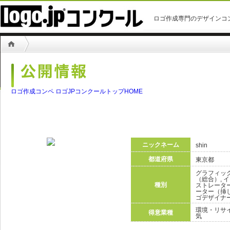
ロゴ作成専門のデザインコ
ロゴ作成コンペ ロゴJPコンクールトップHOME
ニックネーム
shin
都道府県
東京都
グラフィック
（総合）, 
種別
ストレータ
ーター（挿し
ゴデザイナー
環境・リサ
得意業種
気