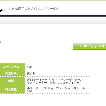
ロゴ作成専門のデザインコンペサービス
ME
ニックネーム
aym.
都道府県
東京都
WEBデザイナー, グラフィックデザイナー, イ
種別
ラストレーター（総合）, ロゴデザイナー,
小売・サービス 美容・ファッション 建築・不
得意業種
動産