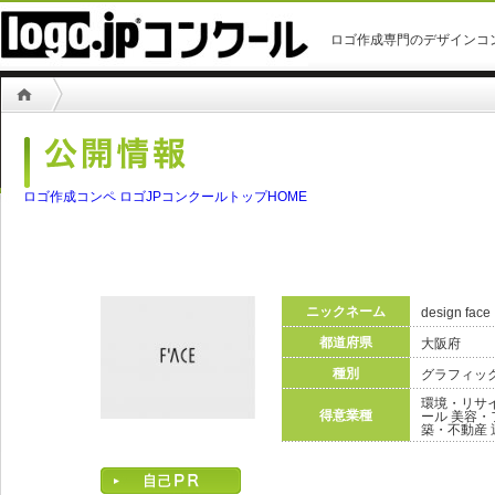
ロゴ作成専門のデザインコ
ロゴ作成コンペ ロゴJPコンクールトップHOME
ニックネーム
design face
都道府県
大阪府
種別
グラフィック
環境・リサ
得意業種
ール 美容・
築・不動産 