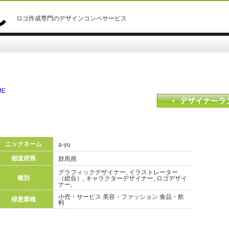
ロゴ作成専門のデザインコンペサービス
ME
ニックネーム
a-yu
都道府県
群馬県
グラフィックデザイナー, イラストレーター
種別
（総合）, キャラクターデザイナー, ロゴデザイ
ナー,
小売・サービス 美容・ファッション 食品・飲
得意業種
料